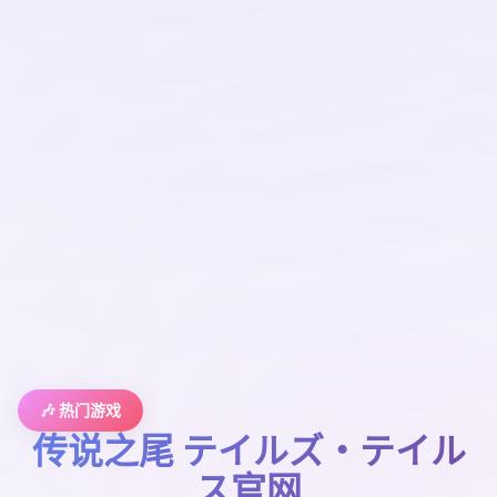
🎶 热门游戏
传说之尾 テイルズ・テイル
ス官网